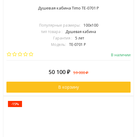
Душевая кабина Timo TE-0701 P
Популярные размеры:
100х100
тип товара :
Душевая кабина
Гарантия :
5 лет
Модель:
TE-0701 P
Бренд:
Timo
В наличии
50 100
₽
59 000
₽
В корзину
-15%