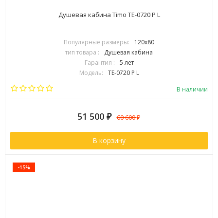
Душевая кабина Timo TE-0720 P L
Популярные размеры:
120х80
тип товара :
Душевая кабина
Гарантия :
5 лет
Модель:
TE-0720 P L
Страна:
Финляндия
В наличии
51 500
₽
60 600
₽
В корзину
-15%