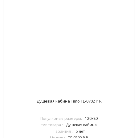
Душевая кабина Timo TE-0702 P R
Популярные размеры:
120х80
тип товара :
Душевая кабина
Гарантия :
5 лет
Модель:
TE-0702 P R