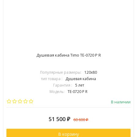
Душевая кабина Timo TE-0720 P R
Популярные размеры:
120х80
тип товара :
Душевая кабина
Гарантия :
5 лет
Модель:
TE-0720 P R
Страна:
Финляндия
В наличии
51 500
₽
60 600
₽
В корзину