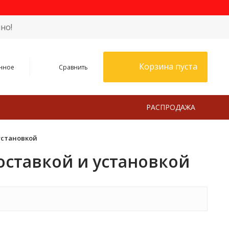
но!
Корзина пуста
нное
Сравнить
РАСПРОДАЖА
установкой
оставкой и установкой