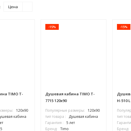
:
Цена
-15%
-15%
ина TIMO T-
Душевая кабина TIMO T-
Душева
7715 120х90
H-510 L
азмеры:
120х90
Популярные размеры:
120х90
Популя
ушевая кабина
тип товара :
Душевая кабина
тип това
ет
Гарантия :
5 лет
Гаранти
15
Бренд:
Timo
Бренд: