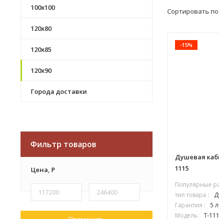
100х100
Сортировать по
120х80
-15%
120х85
120х90
Города доставки
Фильтр товаров
Душевая каб
1115
Цена,
Р
Популярные р
тип товара :
Д
Гарантия :
5 л
Модель:
T-11