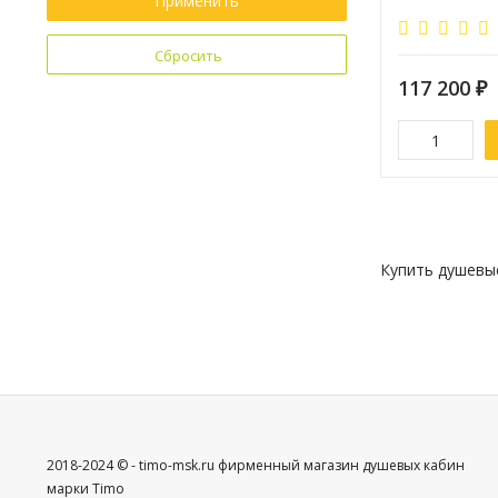
Применить
Бренд:
Timo
Сбросить
117 200
₽
Купить душевые
2018-2024 © - timo-msk.ru фирменный магазин душевых кабин
марки Timo