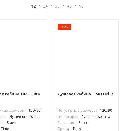
12
24
36
48
96
/
/
/
/
-15%
я кабина TIMO Puro
Душевая кабина TIMO Helka
рные размеры:
120х90
Популярные размеры:
120х90
ра :
Душевая кабина
тип товара :
Душевая кабина
я :
5 лет
Гарантия :
5 лет
Timo
Бренд:
Timo